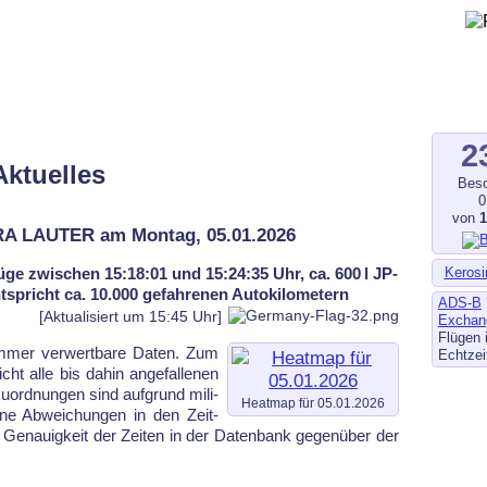
gegen Fluglärm, Bodenlärm
ltverschmutzung
.de
–
fluglaerm-kl.de
–
fluglaerm.saarland
2
Aktuelles
Besc
0
von
TRA LAUTER am Montag, 05.01.2026
Kerosi
ge zwischen 15:18:01 und 15:24:35 Uhr, ca. 600 l JP-
entspricht ca. 10.000 gefahrenen Autokilometern
ADS-B
[Aktualisiert um 15:45 Uhr]
Exchan
Flügen 
 im­mer ver­wert­ba­re Da­ten. Zum
Echtzei
cht alle bis dahin an­ge­fal­le­nen
u­ord­nun­gen sind auf­grund mi­li­
Heatmap für 05.01.2026
ei­ne Ab­wei­chun­gen in den Zeit­
n Ge­nauig­keit der Zei­ten in der Da­ten­bank ge­gen­über der