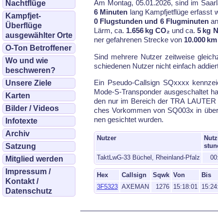
Am Montag, 05.01.2026, sind im Saar­l
Nachtflüge
6 Minuten
lang Kampf­jet­flü­ge er­fasst 
Kampfjet-
0 Flugstunden und 6 Flugminuten
an­
Überflüge
Lärm, ca.
1.656 kg CO₂
und ca.
5 kg 
ausgewählter Orte
ner ge­fah­re­nen Stre­cke von
10.000 km
O-Ton Betroffener
Sind meh­re­re Nut­zer zeit­wei­se gleich
Wo und wie
schiede­nen Nut­zer nicht ein­fach ad­dier
beschweren?
Ein Pseu­do-Call­sign SQxxxx kenn­zeic
Unsere Ziele
Mode-S-Trans­pon­der aus­ge­schal­tet ha
Karten
den nur im Be­reich der TRA LAU­TER und
Bilder / Videos
ches Vor­kom­men von SQ003x in über­la
nen ge­sich­tet wur­den.
Infotexte
Archiv
Nutzer
Nutz
Satzung
stun
TaktLwG-33 Büchel, Rheinland-Pfalz
00
Mitglied werden
Impressum /
Hex
Callsign
Sqwk
Von
Bis
Kontakt /
3F5323
AXEMAN
1276
15:18:01
15:24
Datenschutz