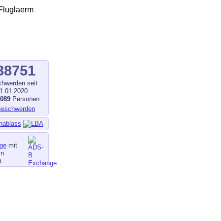
38751
hwerden seit
1.01.2020
1089
Personen
nablass
ge
mit
in
t