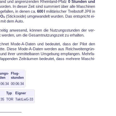
and und an­gren­zen­den Rhein­land-Pfalz
0 Stunden und
wor­den. In die­ser Zeit sind sum­miert über al­le Ma­schi­nen
ge­fal­len, in de­nen ca.
600 l
mi­li­tä­ri­scher Treib­stoff JP8 in
NOₓ
(Stick­oxi­de) um­ge­wan­delt wur­den. Das ent­spricht ei­
mit dem Au­to.
­zei­tig an­we­send, kön­nen die Nut­zungs­stun­den der ver­
t wer­den, um die Ge­samt­nut­zungs­zeit zu er­hal­ten.
h­net Mode-A-Da­ten und be­deu­tet, dass der Pi­lot den
t­te. Die­se Mode-A-Da­ten wer­den aus Reich­wei­ten­grün­
 ih­rer un­mit­tel­ba­ren Um­ge­bung emp­fan­gen. Mehr­fa­
p­pen­den Zeit­räu­men be­deutet, dass meh­re­re Ma­schi­
ungs-
Flug-
den
stunden
:06:34
00:06:34
Typ
Eigner
:35
TOR
TaktLwG-33