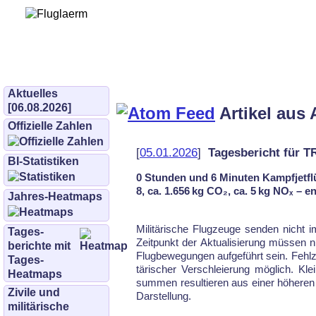
Bürgerinitiative 
und Umwe
bifluglaerm.de
–
bifluglärm
Aktuelles
[06.08.2026]
Artikel aus 
Offizielle Zahlen
[
05.01.2026
]
Tagesbericht für 
BI-Statistiken
0 Stunden und 6 Minuten Kampfjetflü
8, ca. 1.656 kg CO₂, ca. 5 kg NOₓ – 
Jahres-Heatmaps
Mi­li­tä­ri­sche Flug­zeu­ge sen­den nicht
Tages­
Zeit­punkt der Ak­tu­ali­sie­rung müs­sen ni
berichte mit
Flug­be­we­gun­gen auf­ge­führt sein. Fehl­z
Tages-
tä­ri­scher Ver­schlei­erung mög­lich. Kl
Heatmaps
sum­men re­sul­tie­ren aus ei­ner hö­he­re
Zivile und
Dar­stel­lung.
militärische