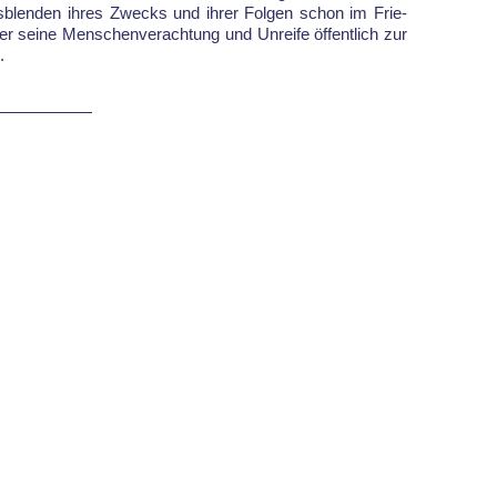
Aus­blen­den ih­res Zwecks und ih­rer Fol­gen schon im Frie­
r sei­ne Men­schen­ver­ach­tung und Un­rei­fe öf­fent­lich zur
.