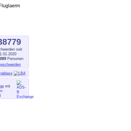
38779
hwerden seit
1.01.2020
1089
Personen
nablass
ge
mit
in
t