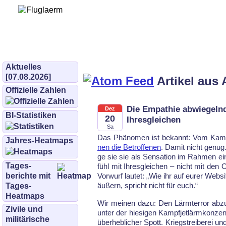
Bürgerinitiative 
und Umwe
bifluglaerm.de
–
bifluglärm
Aktuelles
[07.08.2026]
Artikel aus 
Offizielle Zahlen
Die Empathie abwiegelnd
Dez
BI-Statistiken
20
Ihresgleichen
Sa
Das Phäno­men ist be­kannt: Vom Kampf­j
Jahres-Heatmaps
nen die Be­trof­fe­nen
. Da­mit nicht ge­nug.
ge sie sie als Sen­sa­ti­on im Rah­men ei­nes
Tages­
fühl mit Ihres­glei­chen – nicht mit den Op
berichte mit
Vor­wurf lau­tet: „Wie ihr auf eu­rer Web­s
äu­ßern, spricht nicht für euch.“
Tages-
Heatmaps
Wir mei­nen da­zu: Den Lärm­ter­ror ab­z
Zivile und
un­ter der hie­si­gen Kampf­jet­lärm­kon­zen
militärische
über­heb­li­cher Spott. Kriegs­trei­be­rei un