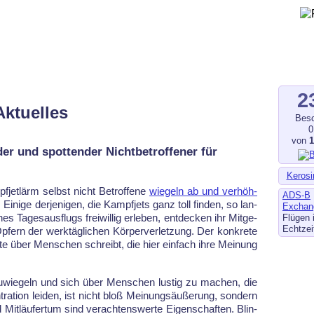
gegen Fluglärm, Bodenlärm
ltverschmutzung
.de
–
fluglaerm-kl.de
–
fluglaerm.saarland
2
Aktuelles
Besc
0
von
er und spottender Nichtbetroffener für
Kerosi
et­lärm selbst nicht Be­trof­fe­ne
wie­geln ab und ver­höh­
ADS-B
 Ei­ni­ge der­je­ni­gen, die Kampf­jets ganz toll fin­den, so lan­
Exchan
 Ta­ges­aus­flugs frei­wil­lig er­le­ben, ent­de­cken ihr Mit­ge­
Flügen 
Echtzei
­fern der werk­täg­li­chen Kör­per­ver­let­zung. Der kon­kre­te
i­te über Men­schen schreibt, die hier ein­fach ih­re Mei­nung
u­wie­geln und sich über Men­schen lus­tig zu ma­chen, die
­tra­ti­on lei­den, ist nicht bloß Mei­nungs­äu­ßerung, son­dern
d Mit­läu­fer­tum sind ver­ach­tens­wer­te Ei­gen­schaf­ten. Blin­