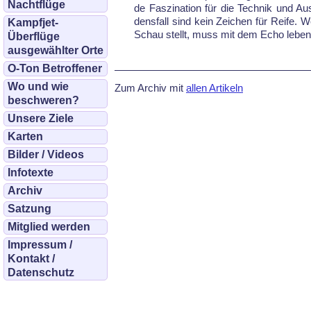
Nachtflüge
de Fas­zi­na­ti­on für die Tech­nik und 
dens­fall sind kein Zei­chen für Rei­fe. We
Kampfjet-
Schau stellt, muss mit dem Echo le­ben
Überflüge
ausgewählter Orte
O-Ton Betroffener
Wo und wie
Zum Archiv mit
allen Artikeln
beschweren?
Unsere Ziele
Karten
Bilder / Videos
Infotexte
Archiv
Satzung
Mitglied werden
Impressum /
Kontakt /
Datenschutz