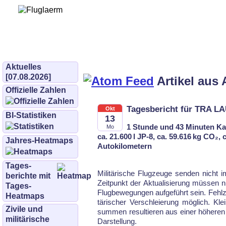
Bürgerinitiative 
und Umwe
bifluglaerm.de
–
bifluglärm
Aktuelles
[07.08.2026]
Artikel aus 
Offizielle Zahlen
Tagesbericht für TRA L
Okt
BI-Statistiken
13
1 Stunde und 43 Minuten Ka
Mo
ca. 21.600 l JP-8, ca. 59.616 kg CO₂,
Jahres-Heatmaps
Autokilometern
Tages­
Mi­li­tä­ri­sche Flug­zeu­ge sen­den nicht
berichte mit
Zeit­punkt der Ak­tu­ali­sie­rung müs­sen ni
Tages-
Flug­be­we­gun­gen auf­ge­führt sein. Fehl­z
Heatmaps
tä­ri­scher Ver­schlei­erung mög­lich. Kl
Zivile und
sum­men re­sul­tie­ren aus ei­ner hö­he­re
militärische
Dar­stel­lung.