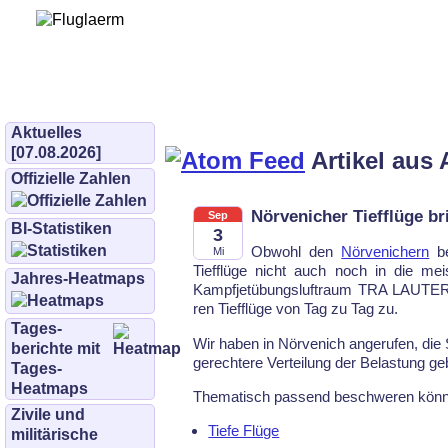
Bürgerinitiative 
und Umwe
bifluglaerm.de
–
bifluglärm
Aktuelles
[07.08.2026]
Artikel aus 
Offizielle Zahlen
Nörvenicher Tiefflüge br
Sep
BI-Statistiken
3
Ob­wohl den
Nörve­ni­chern
be
Mi
Tief­flü­ge nicht auch noch in die meist
Jahres-Heatmaps
Kampf­jet­übungs­luft­raum TRA LAU­TER
ren Tief­flüge von Tag zu Tag zu.
Tages­
Wir ha­ben in Nörve­nich an­ge­ru­fen, die S
berichte mit
ge­rech­te­re Ver­tei­lung der Be­las­tung ge­
Tages-
Heatmaps
The­ma­tisch pas­send be­schwe­ren könn
Zivile und
Tiefe Flüge
militärische