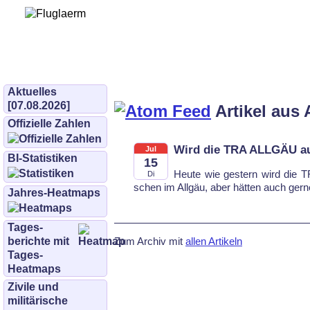
Bürgerinitiative 
und Umwe
bifluglaerm.de
–
bifluglärm
Aktuelles
[07.08.2026]
Artikel aus 
Offizielle Zahlen
Wird die TRA ALLGÄU a
Jul
BI-Statistiken
15
Heu­te wie ges­tern wird die T
Di
schen im All­gäu, aber hät­ten auch ger­n
Jahres-Heatmaps
Tages­
Zum Archiv mit
allen Artikeln
berichte mit
Tages-
Heatmaps
Zivile und
militärische