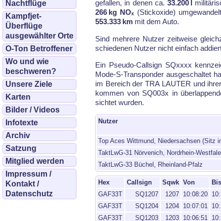
ge­fal­len, in de­nen ca.
33.200 l
mi­li­tä­
Nachtflüge
266 kg NOₓ
(Stick­oxi­de) um­ge­wan­del
Kampfjet-
553.333 km
mit dem Au­to.
Überflüge
ausgewählter Orte
Sind meh­re­re Nut­zer zeit­wei­se gleich
schiede­nen Nut­zer nicht ein­fach ad­dier
O-Ton Betroffener
Wo und wie
Ein Pseu­do-Call­sign SQxxxx kenn­zeic
beschweren?
Mode-S-Trans­pon­der aus­ge­schal­tet ha
im Be­reich der TRA LAU­TER und ih­rer u
Unsere Ziele
kom­men von SQ003x in über­lap­pen­den
Karten
sich­tet wur­den.
Bilder / Videos
Nutzer
Infotexte
Archiv
Top Aces Wittmund, Niedersachsen (Sitz i
Satzung
TaktLwG-31 Nörvenich, Nordrhein-Westfal
Mitglied werden
TaktLwG-33 Büchel, Rheinland-Pfalz
Impressum /
Hex
Callsign
Sqwk
Von
Bi
Kontakt /
Datenschutz
GAF33T
SQ1207
1207
10:08:20
10:
GAF33T
SQ1204
1204
10:07:01
10:
GAF33T
SQ1203
1203
10:06:51
10: