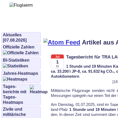
Bürgerinitiative 
und Umwe
bifluglaerm.de
–
bifluglärm
Aktuelles
[07.08.2026]
Artikel aus 
Offizielle Zahlen
Tagesbericht für TRA LA
Jul
BI-Statistiken
1
1 Stunde und 19 Minuten Ka
Di
ca. 33.200 l JP-8, ca. 91.632 kg CO₂,
Jahres-Heatmaps
Autokilometern
[18
Tages­
Mi­li­tä­ri­sche Flug­zeu­ge sen­den nicht
berichte mit
Mes­sun­gen spie­geln nur ei­nen Teil der F
Tages-
Heatmaps
Am Dienstag, 01.07.2025, sind im Saar­
Zivile und
land-Pfalz
1 Stunde und 19 Minuten
l
militärische
den. In die­ser Zeit sind sum­miert über 