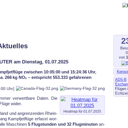
gegen Fluglärm, Bodenlärm
ltverschmutzung
.de
–
fluglaerm-kl.de
–
fluglaerm.saarland
2
Aktuelles
Besc
0
von
UTER am Dienstag, 01.07.2025
Kerosi
mpfjetflüge zwischen 10:05:00 und 15:24:36 Uhr,
 ca. 266 kg NOₓ – entspricht 553.333 gefahrenen
ADS-B
Exchan
:00 Uhr]
Flügen 
Echtzei
 im­mer ver­wert­ba­re Da­ten. Die
lü­ge wi­der.
Heatmap für 01.07.2025
land und an­gren­zen­den Rhein­
ang Kampf­jet­flü­ge er­fasst wor­
al­le Ma­schi­nen
5 Flugstunden und 32 Flugminuten
an­