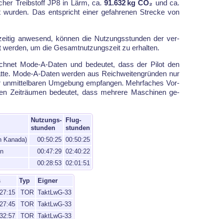
ri­scher Treib­stoff JP8 in Lärm, ca.
91.632 kg CO₂
und ca.
t wur­den. Das ent­spricht ei­ner ge­fah­re­nen Stre­cke von
­zei­tig an­we­send, kön­nen die Nut­zungs­stun­den der ver­
t wer­den, um die Ge­samt­nut­zungs­zeit zu er­hal­ten.
h­net Mode-A-Da­ten und be­deu­tet, dass der Pi­lot den
t­te. Mode-A-Da­ten wer­den aus Reich­wei­ten­grün­den nur
n­mit­tel­ba­ren Um­ge­bung emp­fan­gen. Mehr­fa­ches Vor­
 Zeit­räu­men be­deutet, dass meh­re­re Ma­schi­nen ge­
Nutzungs-
Flug-
stunden
stunden
n Kanada)
00:50:25
00:50:25
en
00:47:29
02:40:22
00:28:53
02:01:51
s
Typ
Eigner
27:15
TOR
TaktLwG-33
27:45
TOR
TaktLwG-33
32:57
TOR
TaktLwG-33