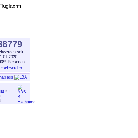
38779
hwerden seit
1.01.2020
1089
Personen
nablass
ge
mit
in
t