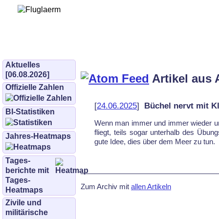
Bürgerinitiative 
und Umwe
bifluglaerm.de
–
bifluglärm
Aktuelles
[06.08.2026]
Artikel aus 
Offizielle Zahlen
[
24.06.2025
]
Büchel nervt mit Kl
BI-Statistiken
Wenn man im­mer und im­mer wie­der un­ter
fliegt, teils so­gar un­ter­halb des Übun
Jahres-Heatmaps
gu­te Idee, dies über dem Meer zu tun.
Tages­
berichte mit
Tages-
Zum Archiv mit
allen Artikeln
Heatmaps
Zivile und
militärische